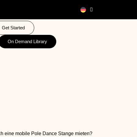
Get Started
On Demand Library